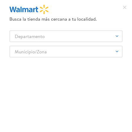
Busca la tienda más cercana a tu localidad.
¿Qué estás buscando?
Departamento
TÉRMINOS MÁS BUSCADOS
Selecciona tu tienda
1
.
crema dove serum
Municipio/Zona
2
.
herbal essences
3
.
dove uv
4
.
ego
5
.
serums corporales dove
6
.
gillette venus
7
.
dove
8
.
goodyear
9
.
pañales