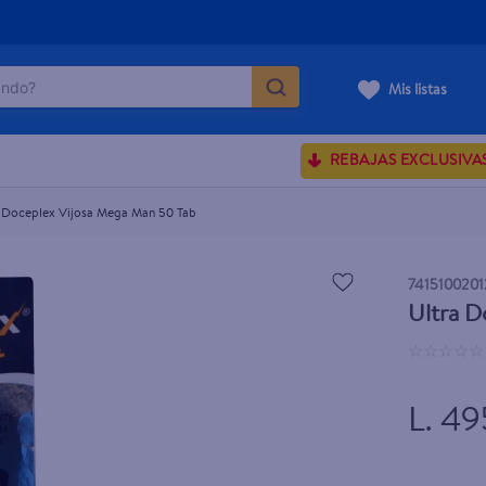
do?
Mis listas
ÁS BUSCADOS
REBAJAS EXCLUSIVA
sences
 Doceplex Vijosa Mega Man 50 Tab
rporales dove
7415100201
Ultra D
enus
☆
☆
☆
☆
☆
L. 49