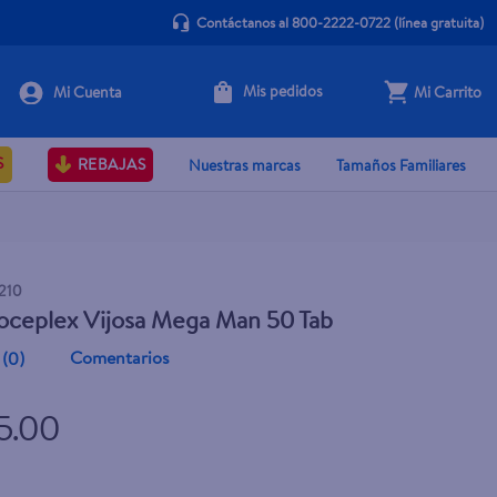
Contáctanos al 800-2222-0722
(línea gratuita)
Mis pedidos
Mi Carrito
+ Agregar
S
REBAJAS
Nuestras marcas
Tamaños Familiares
210
oceplex Vijosa Mega Man 50 Tab
Comentarios
(
0
)
5.00