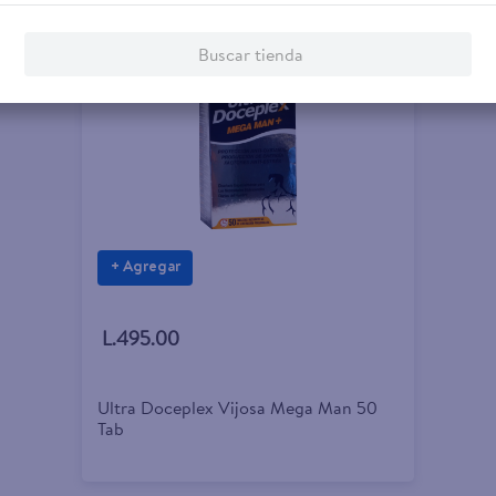
Buscar tienda
+ Agregar
L.495.00
Ultra Doceplex Vijosa Mega Man 50
Tab