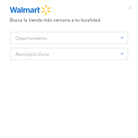
Busca la tienda más cercana a tu localidad.
¿Qué estás buscando?
Departamento
TÉRMINOS MÁS BUSCADOS
Selecciona tu tienda
1
.
crema dove serum
Municipio/Zona
Farmacia
Vitaminas y Suplementos
Multivitamínicos Adulto
2
.
herbal essences
Inositol Fitamin - 120 Cápsulas
3
.
dove uv
4
.
ego
5
.
gillette venus
6
.
serums corporales dove
:
7420080002429
7
.
dove
Inositol Fitamin - 120 Cápsulas
8
.
pañales
Comentarios
☆
☆
☆
☆
☆
(
0
)
9
.
aceite