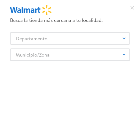
Busca la tienda más cercana a tu localidad.
¿Qué estás buscando?
Departamento
TÉRMINOS MÁS BUSCADOS
Selecciona tu tienda
1
.
crema dove serum
Municipio/Zona
SUPER COLA
2
.
herbal essences
3
.
dove uv
4
.
ego
5
.
serums corporales dove
6
.
gillette venus
7
.
dove
8
.
goodyear
9
.
pañales