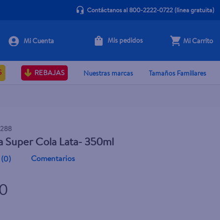
Contáctanos al 800-2222-0722
(línea gratuita)
Mis pedidos
Mi Carrito
+ Agregar
S
REBAJAS
Nuestras marcas
Tamaños Familiares
1288
 Super Cola Lata- 350ml
Comentarios
(
0
)
60