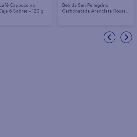
café Cappuccino
Bebida San Pellegrino
Caja 6 Sobres - 120 g
Carbonatada Aranciata Rossa -
330 ml