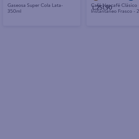
Gaseosa Super Cola Lata-
Café Nescafé Clásico
L.251.90
350ml
Instantáneo Frasco - 