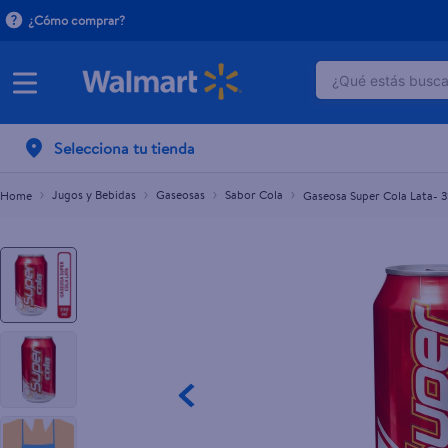
¿Cómo comprar?
¿Qué estás buscan
Gaseosa Super Cola Lata- 350ml
L.9.60
TÉRMINOS M
Selecciona tu tienda
1
.
crema do
2
.
dove uv
Jugos y Bebidas
Gaseosas
Sabor Cola
Gaseosa Super Cola Lata- 
3
.
herbal es
4
.
ego
5
.
serums co
6
.
gillette v
7
.
pañales
8
.
goodyear
9
.
dove