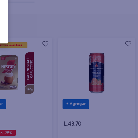
exclusiva en línea
ar
+ Agregar
0
L.43.70
on -25%