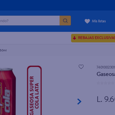
do?
Mis listas
ÁS BUSCADOS
REBAJAS EXCLUSIVA
ve serum
350ml
sences
740100230
Gaseosa
rporales dove
☆
☆
☆
☆
☆
enus
L. 9.