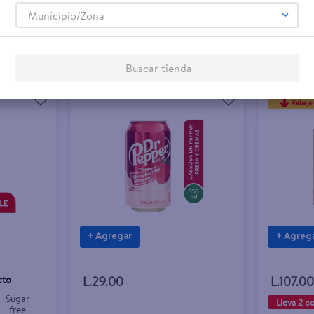
Municipio/Zona
Buscar tienda
Rebaja 
+ Agregar
+ Agreg
cto
L.29.00
L.107.0
Sugar
Lleva 2 c
free