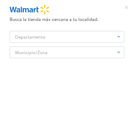
Busca la tienda más cercana a tu localidad.
¿Qué estás buscando?
Departamento
TÉRMINOS MÁS BUSCADOS
Selecciona tu tienda
1
.
dove uv
Municipio/Zona
2
.
herbal essences
3
.
ego
4
.
serums corporales dove
5
.
gillette venus
6
.
dove
7
.
pañales
8
.
aceite
9
.
goodyear