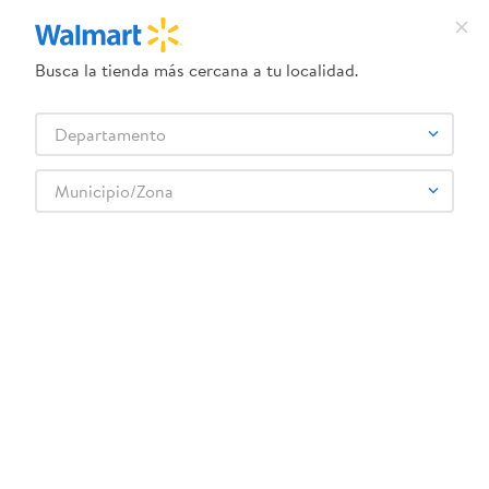
Busca la tienda más cercana a tu localidad.
¿Qué estás buscando?
Departamento
TÉRMINOS MÁS BUSCADOS
Selecciona tu tienda
1
.
crema dove serum
Municipio/Zona
2
.
dove uv
3
.
herbal essences
4
.
ego
5
.
serums corporales dove
6
.
gillette venus
7
.
pañales
8
.
goodyear
9
.
dove