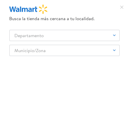
Busca la tienda más cercana a tu localidad.
¿Qué estás buscando?
Departamento
TÉRMINOS MÁS BUSCADOS
Selecciona tu tienda
1
.
crema dove serum
Municipio/Zona
2
.
herbal essences
3
.
dove uv
4
.
ego
5
.
gillette venus
6
.
serums corporales dove
7
.
dove
8
.
pañales
9
.
aceite