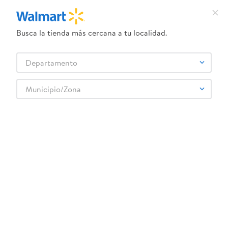
Busca la tienda más cercana a tu localidad.
¿Qué estás buscando?
Departamento
TÉRMINOS MÁS BUSCADOS
Selecciona tu tienda
1
.
crema dove serum
Municipio/Zona
2
.
dove uv
3
.
herbal essences
4
.
ego
5
.
serums corporales dove
6
.
gillette venus
7
.
pañales
8
.
goodyear
9
.
dove