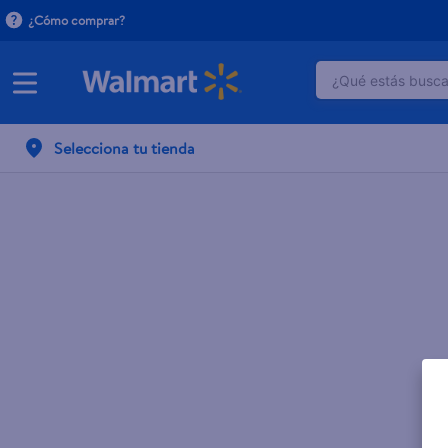
¿Cómo comprar?
¿Qué estás buscan
TÉRMINOS M
Selecciona tu tienda
1
.
crema do
2
.
dove uv
3
.
herbal es
4
.
ego
5
.
serums co
6
.
gillette v
7
.
pañales
8
.
goodyear
9
.
dove