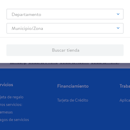
Departamento
promociones!
Municipio/Zona
Términos y Condiciones
 los
, así como el envío de noticias 
Buscar tienda
elulares
Línea blanca
Laptops
Colchones
Pantallas
Antigripales
Suple
,
,
,
,
,
,
Samsung
Celulares iPhone
Celulares Xiaomi
Celulares Honor
,
,
,
.
rvicios
Financiamiento
Trab
jeta de regalo
Tarjeta de Crédito
Aplic
os servicios:
Remesas
agos de servicios