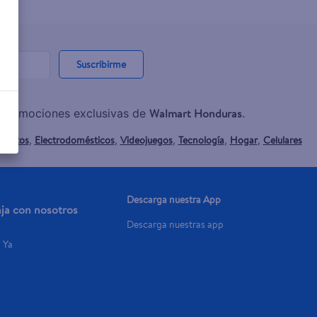
Suscribirme
Walmart Honduras
y promociones exclusivas de
.
mentos
Electrodomésticos
Videojuegos
Tecnología
Hogar
Celulares
,
,
,
,
,
Descarga nuestra App
aja con nosotros
Descarga nuestras app
a Ya