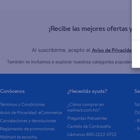
10
.
aceite
¡Recibe las mejores ofertas y 
Aviso de Privacidad
Al suscribirme, acepto el
y
C
También te invitamos a explorar nuestras categorías populares:
Conócenos
¿Necesitás ayuda?
Se
Términos y Condiciones
¿Cómo comprar en 
Tar
walmart.com.hn?
Aviso de Privacidad  eCommerce 
Otr
Preguntas frecuentes
Cancelaciones y devoluciones
- 
Cambio de Contraseña
Reglamento de promociones
- P
Llámanos 800-2222-0722
Walmart te escucha