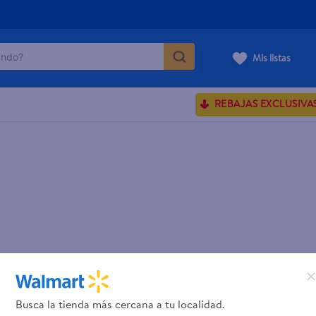
do?
Mis listas
ÁS BUSCADOS
REBAJAS EXCLUSIVA
ve serum
sences
rporales dove
enus
Busca la tienda más cercana a tu localidad.