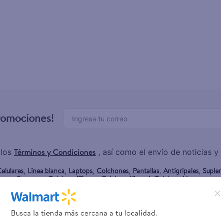
enus
promociones!
Términos y Condiciones
 los
, así como el envío de noticias 
elulares
Línea blanca
Laptops
Colchones
Pantallas
Antigripales
Suple
,
,
,
,
,
,
Samsung
Celulares iPhone
Celulares Xiaomi
Celulares Honor
,
,
,
.
Busca la tienda más cercana a tu localidad.
rvicios
Financiamiento
Trab