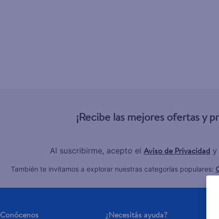
6
.
gillette v
7
.
dove
8
.
goodyear
9
.
pañales
10
.
aceite
¡Recibe las mejores ofertas y 
Aviso de Privacidad
Al suscribirme, acepto el
y
C
También te invitamos a explorar nuestras categorías populares:
Conócenos
¿Necesitás ayuda?
Se