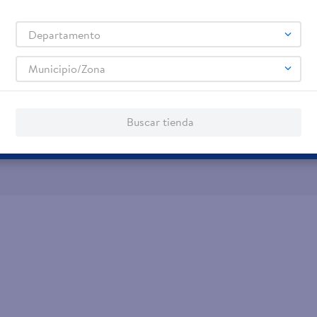
jeta de regalo
Tarjeta de Crédito
Aplic
Departamento
os servicios:
Remesas
Municipio/Zona
agos de servicios
Buscar tienda