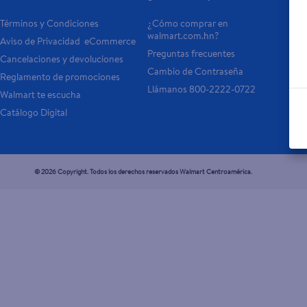
Términos y Condiciones
¿Cómo comprar en 
Tar
walmart.com.hn?
Aviso de Privacidad  eCommerce 
Otr
Preguntas frecuentes
Cancelaciones y devoluciones
- 
Cambio de Contraseña
Reglamento de promociones
- P
Llámanos 800-2222-0722
Walmart te escucha
Catálogo Digital
© 2026 Copyright. Todos los derechos reservados Walmart Centroamérica.