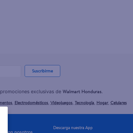
Suscribirme
Walmart Honduras
y promociones exclusivas de
.
mentos
Electrodomésticos
Videojuegos
Tecnología
Hogar
Celulares
,
,
,
,
,
Descarga nuestra App
aja con nosotros