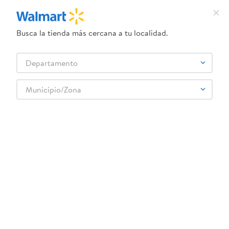
Busca la tienda más cercana a tu localidad.
¿Qué estás buscando?
Departamento
TÉRMINOS MÁS BUSCADOS
Selecciona tu tienda
1
.
dove uv
Municipio/Zona
2
.
herbal essences
3
.
ego
4
.
serums corporales dove
5
.
gillette venus
6
.
dove
7
.
pañales
8
.
aceite
9
.
goodyear