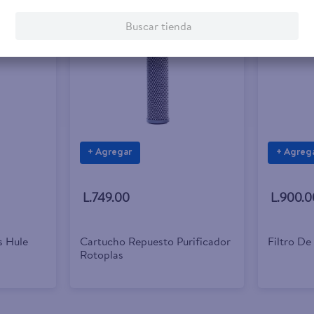
Buscar tienda
+ Agregar
+ Agreg
L.749.00
L.900.0
 Hule
Cartucho Repuesto Purificador
Filtro De
Rotoplas