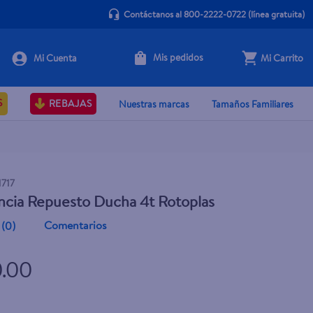
Contáctanos al 800-2222-0722
(línea gratuita)
Mis pedidos
Mi Carrito
+ Agregar
S
REBAJAS
Nuestras marcas
Tamaños Familiares
717
ncia Repuesto Ducha 4t Rotoplas
Comentarios
(
0
)
0.00