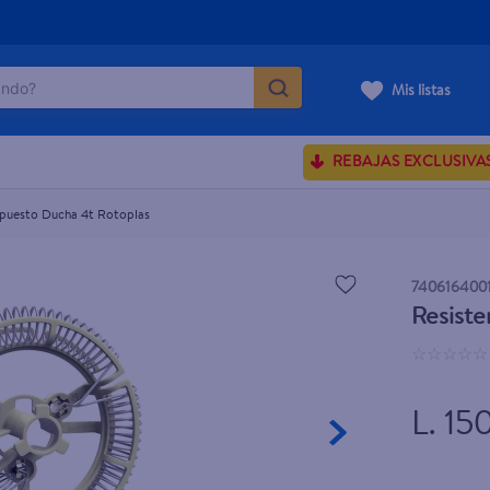
do?
Mis listas
ÁS BUSCADOS
REBAJAS EXCLUSIVA
sences
epuesto Ducha 4t Rotoplas
rporales dove
7406164001
Resiste
enus
☆
☆
☆
☆
☆
L. 15