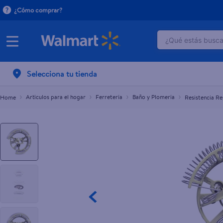
¿Cómo comprar?
¿Qué estás buscan
Resistencia Repuesto Ducha 4t Rotoplas
L.150.00
TÉRMINOS M
Selecciona tu tienda
1
.
dove uv
2
.
herbal es
Artículos para el hogar
Ferretería
Baño y Plomería
Resistencia R
3
.
ego
4
.
serums co
5
.
gillette v
6
.
dove
7
.
pañales
8
.
aceite
9
.
goodyear