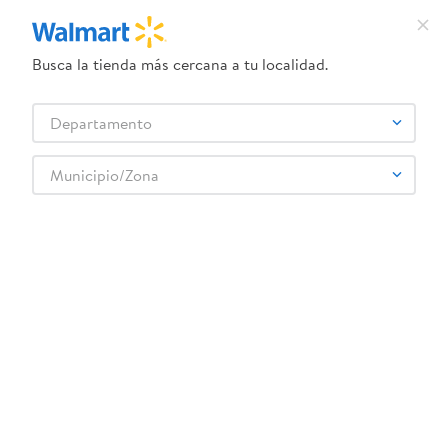
Busca la tienda más cercana a tu localidad.
¿Qué estás buscando?
Departamento
TÉRMINOS MÁS BUSCADOS
Selecciona tu tienda
1
.
crema dove serum
Municipio/Zona
2
.
herbal essences
3
.
dove uv
4
.
ego
5
.
serums corporales dove
6
.
gillette venus
7
.
dove
8
.
goodyear
9
.
pañales