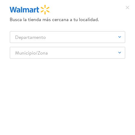
Busca la tienda más cercana a tu localidad.
¿Qué estás buscando?
Departamento
TÉRMINOS MÁS BUSCADOS
Selecciona tu tienda
1
.
dove uv
Municipio/Zona
2
.
herbal essences
3
.
ego
4
.
serums corporales dove
5
.
gillette venus
6
.
dove
7
.
pañales
8
.
aceite
9
.
goodyear