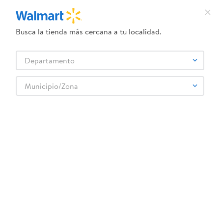
Busca la tienda más cercana a tu localidad.
¿Qué estás buscando?
Departamento
TÉRMINOS MÁS BUSCADOS
Selecciona tu tienda
1
.
dove uv
Municipio/Zona
2
.
herbal essences
3
.
ego
4
.
serums corporales dove
5
.
gillette venus
6
.
dove
7
.
pañales
8
.
aceite
9
.
goodyear