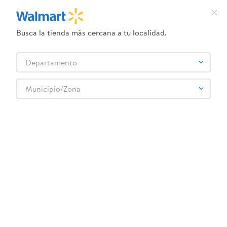
Busca la tienda más cercana a tu localidad.
¿Qué estás buscando?
Departamento
TÉRMINOS MÁS BUSCADOS
Selecciona tu tienda
1
.
herbal essences
Municipio/Zona
YUMMIES
2
.
dove uv
3
.
crema dove serum
4
.
ego
5
.
gillette venus
6
.
serums corporales dove
7
.
dove
8
.
pañales
9
.
desodorante dove