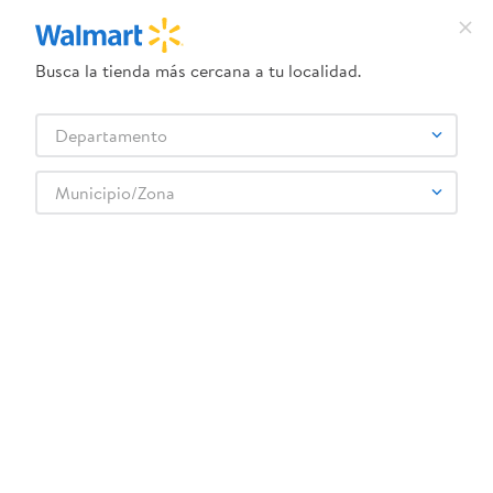
Busca la tienda más cercana a tu localidad.
¿Qué estás buscando?
Departamento
TÉRMINOS MÁS BUSCADOS
Selecciona tu tienda
1
.
crema dove serum
Municipio/Zona
YAESTA
2
.
herbal essences
3
.
dove uv
4
.
ego
5
.
gillette venus
6
.
serums corporales dove
7
.
dove
8
.
pañales
9
.
aceite