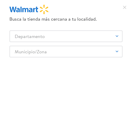
Busca la tienda más cercana a tu localidad.
¿Qué estás buscando?
Departamento
TÉRMINOS MÁS BUSCADOS
Selecciona tu tienda
1
.
herbal essences
Municipio/Zona
WONDER PONY LAND
2
.
dove uv
3
.
crema dove serum
4
.
ego
5
.
gillette venus
6
.
serums corporales dove
7
.
dove
8
.
pañales
9
.
desodorante dove