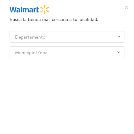
Busca la tienda más cercana a tu localidad.
¿Qué estás buscando?
Departamento
TÉRMINOS MÁS BUSCADOS
Selecciona tu tienda
1
.
crema dove serum
Municipio/Zona
2
.
herbal essences
3
.
dove uv
4
.
ego
5
.
serums corporales dove
6
.
gillette venus
7
.
dove
8
.
goodyear
9
.
pañales