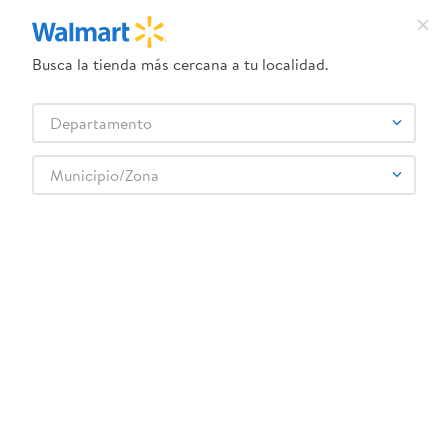
Busca la tienda más cercana a tu localidad.
¿Qué estás buscando?
Departamento
TÉRMINOS MÁS BUSCADOS
Selecciona tu tienda
1
.
crema dove serum
Municipio/Zona
UNOX
2
.
herbal essences
3
.
dove uv
4
.
ego
5
.
gillette venus
6
.
serums corporales dove
7
.
dove
8
.
pañales
9
.
aceite