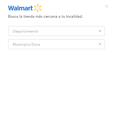
Busca la tienda más cercana a tu localidad.
¿Qué estás buscando?
Departamento
TÉRMINOS MÁS BUSCADOS
Selecciona tu tienda
1
.
dove uv
Municipio/Zona
TUTTO
2
.
herbal essences
3
.
ego
4
.
serums corporales dove
5
.
gillette venus
6
.
dove
7
.
pañales
8
.
aceite
9
.
goodyear