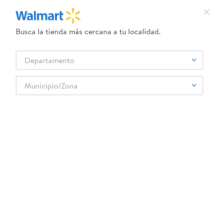
Busca la tienda más cercana a tu localidad.
¿Qué estás buscando?
Departamento
TÉRMINOS MÁS BUSCADOS
Selecciona tu tienda
1
.
crema dove serum
Municipio/Zona
TSUM TSUM
2
.
herbal essences
3
.
dove uv
4
.
ego
5
.
gillette venus
6
.
serums corporales dove
7
.
dove
8
.
pañales
9
.
aceite