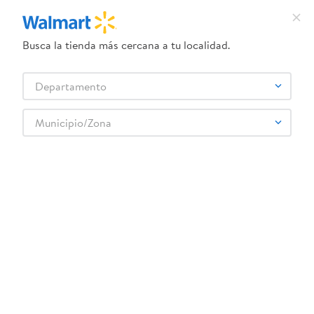
Busca la tienda más cercana a tu localidad.
¿Qué estás buscando?
Departamento
TÉRMINOS MÁS BUSCADOS
Selecciona tu tienda
1
.
dove uv
Municipio/Zona
TOVARICH
2
.
herbal essences
3
.
ego
4
.
serums corporales dove
5
.
gillette venus
6
.
dove
7
.
pañales
8
.
aceite
9
.
goodyear