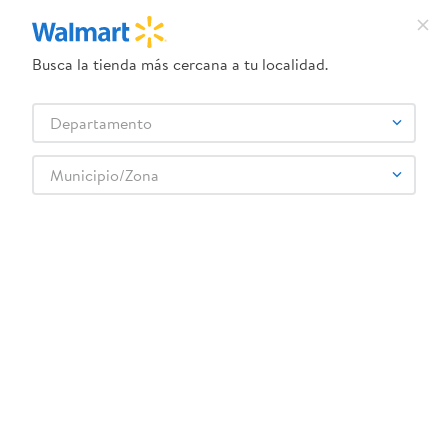
Busca la tienda más cercana a tu localidad.
¿Qué estás buscando?
Departamento
TÉRMINOS MÁS BUSCADOS
Selecciona tu tienda
1
.
dove uv
Municipio/Zona
TIERRA DEL FUEGO
2
.
herbal essences
3
.
ego
4
.
serums corporales dove
5
.
gillette venus
6
.
dove
7
.
pañales
8
.
aceite
9
.
goodyear