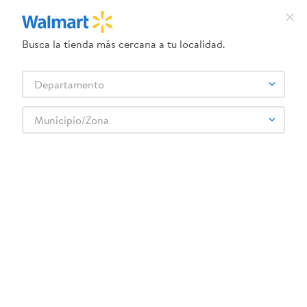
Busca la tienda más cercana a tu localidad.
¿Qué estás buscando?
Departamento
TÉRMINOS MÁS BUSCADOS
Selecciona tu tienda
1
.
dove uv
Municipio/Zona
Artículos para el hogar
Accesorios para cocina
Termos y Botellas
2
.
herbal essences
Termo Mainstays Plateado - 1.9 L
3
.
ego
4
.
serums corporales dove
5
.
gillette venus
6
.
dove
:
6000002016133
7
.
pañales
Termo Mainstays Plateado - 1.9 L
8
.
aceite
Comentarios
9
.
goodyear