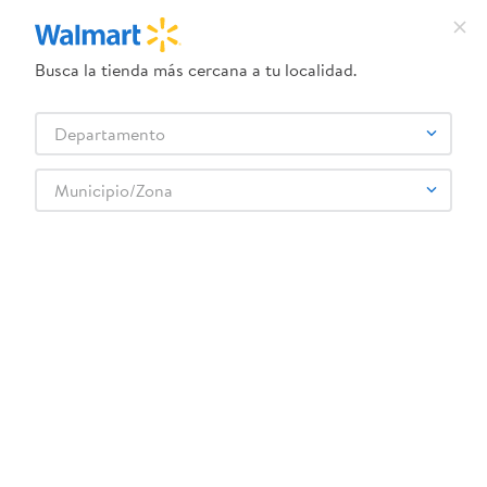
Busca la tienda más cercana a tu localidad.
¿Qué estás buscando?
Departamento
TÉRMINOS MÁS BUSCADOS
Selecciona tu tienda
1
.
herbal essences
Municipio/Zona
2
.
dove uv
3
.
crema dove serum
4
.
gillette venus
5
.
ego
6
.
serums corporales dove
7
.
dove
8
.
desodorante dove
9
.
pañales