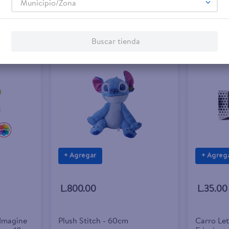
Municipio/Zona
Buscar tienda
+ Agregar
+ Agreg
L.800.00
L.35.00
 Imagine
Plush Stitch - 60cm
Carro Let