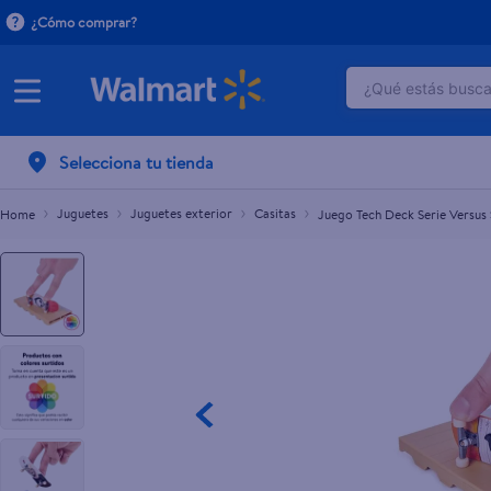
¿Cómo comprar?
¿Qué estás buscan
Juego Tech Deck Serie Versus Surtido
TÉRMINOS M
Selecciona tu tienda
1
.
crema do
2
.
herbal es
Juguetes
Juguetes exterior
Casitas
Juego Tech Deck Serie Versus 
3
.
dove uv
4
.
ego
5
.
gillette v
6
.
serums co
7
.
dove
8
.
pañales
9
.
aceite