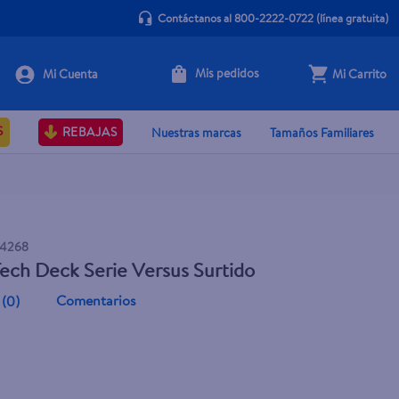
Contáctanos al 800-2222-0722
(línea gratuita)
Mis pedidos
Mi Carrito
Agotado
S
REBAJAS
Nuestras marcas
Tamaños Familiares
54268
ech Deck Serie Versus Surtido
Comentarios
(
0
)