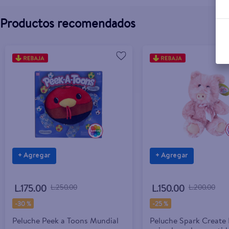
Productos recomendados
+ Agregar
+ Agregar
L.175.00
L.250.00
L.150.00
L.200.00
-
30 %
-
25 %
Peluche Peek a Toons Mundial
Peluche Spark Create