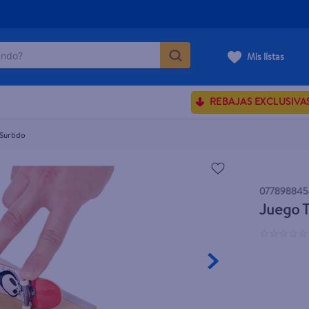
do?
Mis listas
ÁS BUSCADOS
REBAJAS EXCLUSIVA
ve serum
sences
Surtido
07789884
enus
Juego T
rporales dove
☆
☆
☆
☆
☆