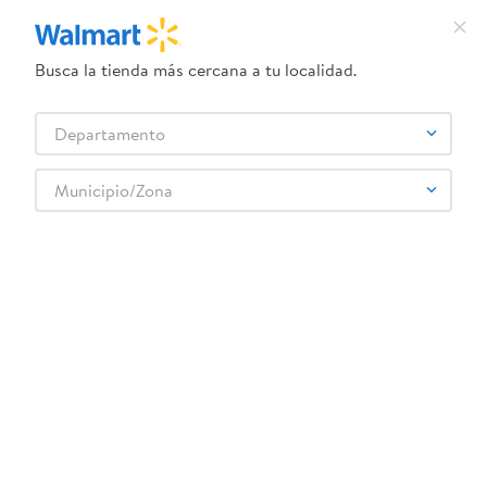
Busca la tienda más cercana a tu localidad.
¿Qué estás buscando?
Departamento
TÉRMINOS MÁS BUSCADOS
Selecciona tu tienda
1
.
crema dove serum
Municipio/Zona
2
.
herbal essences
3
.
dove uv
4
.
ego
5
.
serums corporales dove
6
.
gillette venus
7
.
dove
8
.
goodyear
9
.
pañales