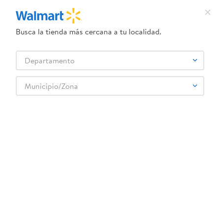
Busca la tienda más cercana a tu localidad.
¿Qué estás buscando?
Departamento
TÉRMINOS MÁS BUSCADOS
Selecciona tu tienda
1
.
crema dove serum
Municipio/Zona
TABASCO
2
.
herbal essences
3
.
dove uv
4
.
ego
5
.
gillette venus
6
.
serums corporales dove
7
.
dove
8
.
pañales
9
.
aceite