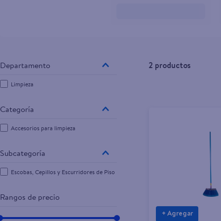
10
.
pollo nor
2
productos
Limpieza
Accesorios para limpieza
Escobas, Cepillos y Escurridores de Piso
Rangos de precio
+ Agregar