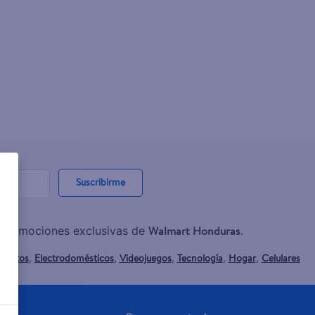
Suscribirme
Walmart Honduras
y promociones exclusivas de
.
mentos
Electrodomésticos
Videojuegos
Tecnología
Hogar
Celulares
,
,
,
,
,