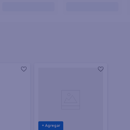
teño
+ Agregar