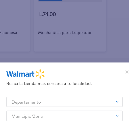
L.74.00
Escocesa
Mecha Sisa para trapeador
promociones!
Busca la tienda más cercana a tu localidad.
Términos y Condiciones
 los
, así como el envío de noticias 
Departamento
elulares
Línea blanca
Laptops
Colchones
Pantallas
Antigripales
Suple
,
,
,
,
,
,
Samsung
Celulares iPhone
Celulares Xiaomi
Celulares Honor
,
,
,
.
Municipio/Zona