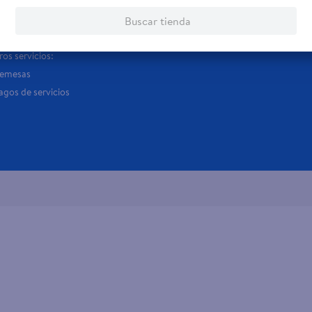
rvicios
Financiamiento
Trab
Buscar tienda
jeta de regalo
Tarjeta de Crédito
Aplic
os servicios:
Remesas
agos de servicios