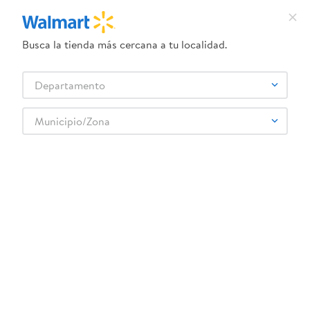
Busca la tienda más cercana a tu localidad.
¿Qué estás buscando?
Departamento
TÉRMINOS MÁS BUSCADOS
Selecciona tu tienda
1
.
crema dove serum
Municipio/Zona
Artículos para el hogar
Accesorios para cocina
2
.
herbal essences
Herméticos y Refractarios
Set De 3 Contened Plasti 238 415 Y 708ml
3
.
dove uv
4
.
ego
5
.
gillette venus
6
.
serums corporales dove
:
4895252611496
7
.
dove
Set De 3 Contened Plasti 238 415 Y 708ml
8
.
pañales
Comentarios
☆
☆
☆
☆
☆
(
0
)
9
.
aceite