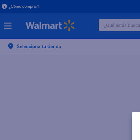
¿Cómo comprar?
¿Qué estás buscan
TÉRMINOS M
Selecciona tu tienda
1
.
crema do
2
.
dove uv
3
.
herbal es
4
.
ego
5
.
serums co
6
.
gillette v
7
.
pañales
8
.
goodyear
9
.
dove