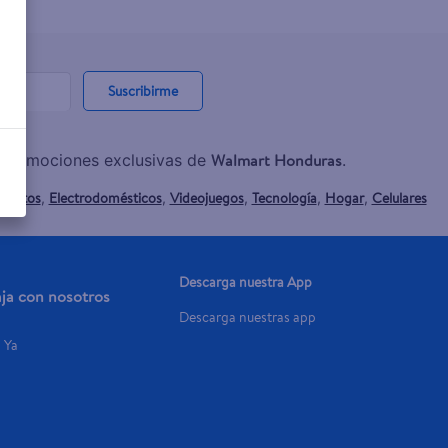
Suscribirme
Walmart Honduras
y promociones exclusivas de
.
mentos
Electrodomésticos
Videojuegos
Tecnología
Hogar
Celulares
,
,
,
,
,
Descarga nuestra App
aja con nosotros
Descarga nuestras app
a Ya