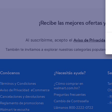
10
.
aceite
¡Recibe las mejores ofertas y 
Aviso de Privacidad
Al suscribirme, acepto el
y
C
También te invitamos a explorar nuestras categorías populares:
Conócenos
¿Necesitás ayuda?
Se
Términos y Condiciones
¿Cómo comprar en 
Tar
walmart.com.hn?
Aviso de Privacidad  eCommerce 
Otr
Preguntas frecuentes
Cancelaciones y devoluciones
- 
Cambio de Contraseña
Reglamento de promociones
- P
Llámanos 800-2222-0722
Walmart te escucha