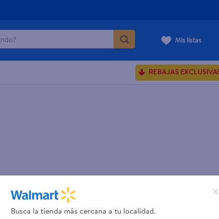
do?
Mis listas
ÁS BUSCADOS
REBAJAS EXCLUSIVA
ve serum
sences
rporales dove
enus
Busca la tienda más cercana a tu localidad.