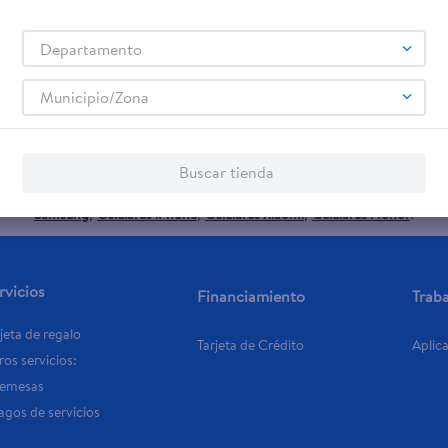
Departamento
promociones!
Municipio/Zona
Términos y Condiciones
 los
, así como el envío de noticias 
Buscar tienda
elulares
Línea blanca
Laptops
Colchones
Pantallas
Antigripales
Suple
,
,
,
,
,
,
Samsung
Celulares iPhone
Celulares Xiaomi
Celulares Honor
,
,
,
.
rvicios
Financiamiento
Trab
jeta de regalo
Tarjeta de Crédito
Aplic
os servicios:
Remesas
agos de servicios