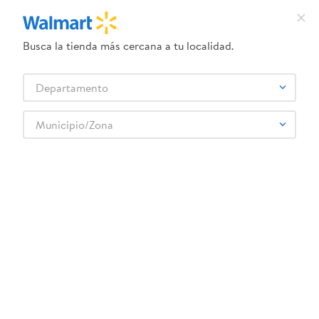
Busca la tienda más cercana a tu localidad.
¿Qué estás buscando?
Departamento
TÉRMINOS MÁS BUSCADOS
Selecciona tu tienda
1
.
dove uv
Municipio/Zona
SALUVITA
2
.
herbal essences
3
.
ego
4
.
serums corporales dove
5
.
gillette venus
6
.
dove
7
.
pañales
8
.
aceite
9
.
goodyear