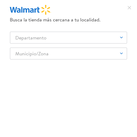
Busca la tienda más cercana a tu localidad.
¿Qué estás buscando?
Departamento
TÉRMINOS MÁS BUSCADOS
Selecciona tu tienda
1
.
dove uv
Municipio/Zona
SABOR CAMPESTRE
2
.
herbal essences
3
.
ego
4
.
serums corporales dove
5
.
gillette venus
6
.
dove
7
.
pañales
8
.
aceite
9
.
goodyear