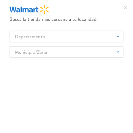
Busca la tienda más cercana a tu localidad.
¿Qué estás buscando?
Departamento
TÉRMINOS MÁS BUSCADOS
Selecciona tu tienda
1
.
herbal essences
Municipio/Zona
RUFO
2
.
dove uv
3
.
crema dove serum
4
.
ego
5
.
gillette venus
6
.
serums corporales dove
7
.
dove
8
.
pañales
9
.
desodorante dove