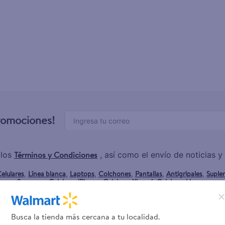
teño
promociones!
Términos y Condiciones
 los
, así como el envío de noticias 
elulares
Línea blanca
Laptops
Colchones
Pantallas
Antigripales
Suple
,
,
,
,
,
,
Samsung
Celulares iPhone
Celulares Xiaomi
Celulares Honor
,
,
,
.
Busca la tienda más cercana a tu localidad.
rvicios
Financiamiento
Trab