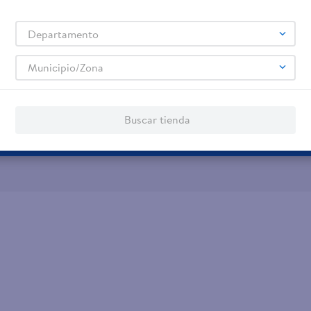
jeta de regalo
Tarjeta de Crédito
Aplic
Departamento
os servicios:
Remesas
Municipio/Zona
agos de servicios
Buscar tienda