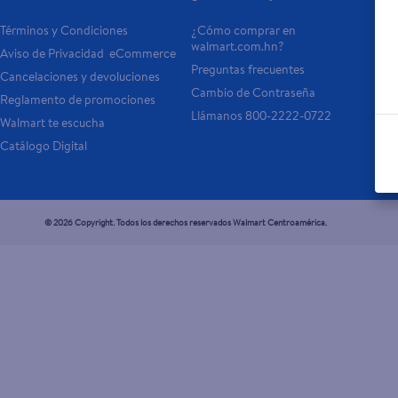
Términos y Condiciones
¿Cómo comprar en 
Tar
walmart.com.hn?
Aviso de Privacidad  eCommerce 
Otr
Preguntas frecuentes
Cancelaciones y devoluciones
- 
Cambio de Contraseña
Reglamento de promociones
- P
Llámanos 800-2222-0722
Walmart te escucha
Catálogo Digital
© 2026 Copyright. Todos los derechos reservados Walmart Centroamérica.