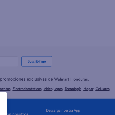
Suscribirme
Walmart Honduras
y promociones exclusivas de
.
mentos
Electrodomésticos
Videojuegos
Tecnología
Hogar
Celulares
,
,
,
,
,
Descarga nuestra App
aja con nosotros