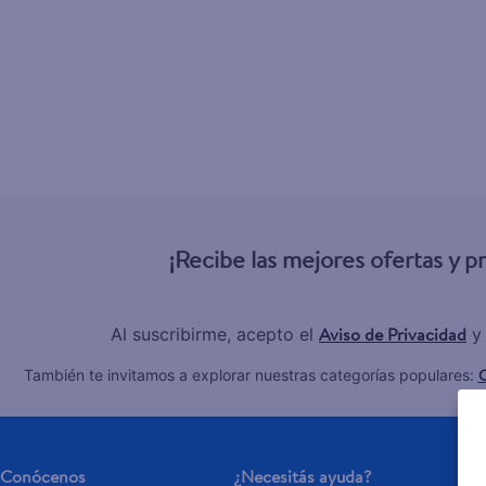
6
.
dove
7
.
pañales
8
.
aceite
9
.
goodyear
10
.
pollo nor
¡Recibe las mejores ofertas y 
Aviso de Privacidad
Al suscribirme, acepto el
y
C
También te invitamos a explorar nuestras categorías populares:
Conócenos
¿Necesitás ayuda?
Se