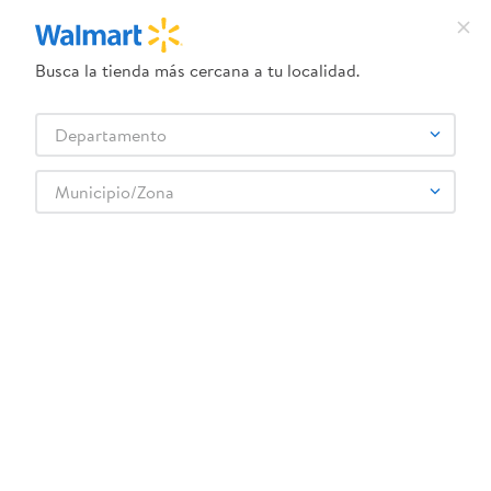
Busca la tienda más cercana a tu localidad.
¿Qué estás buscando?
Departamento
TÉRMINOS MÁS BUSCADOS
Selecciona tu tienda
1
.
crema dove serum
Municipio/Zona
2
.
herbal essences
3
.
dove uv
4
.
ego
5
.
gillette venus
6
.
serums corporales dove
7
.
dove
8
.
pañales
9
.
aceite