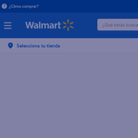
¿Cómo comprar?
¿Qué estás buscan
TÉRMINOS M
Selecciona tu tienda
1
.
crema do
2
.
herbal es
3
.
dove uv
4
.
ego
5
.
serums co
6
.
gillette v
7
.
dove
8
.
goodyear
9
.
pañales