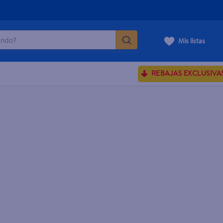
do?
Mis listas
ÁS BUSCADOS
REBAJAS EXCLUSIVA
ve serum
sences
rporales dove
enus