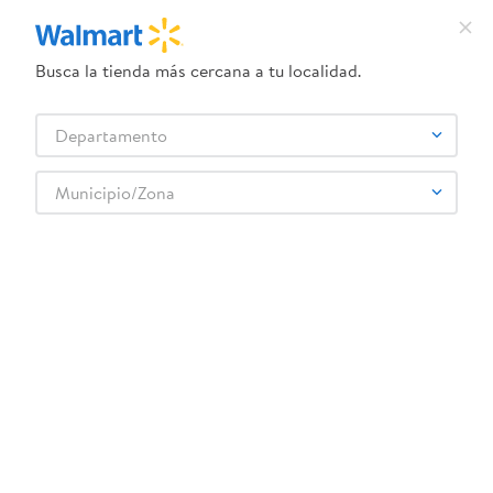
Busca la tienda más cercana a tu localidad.
¿Qué estás buscando?
Departamento
TÉRMINOS MÁS BUSCADOS
Selecciona tu tienda
1
.
dove uv
Municipio/Zona
ROKU
2
.
herbal essences
3
.
ego
4
.
serums corporales dove
5
.
gillette venus
6
.
dove
7
.
pañales
8
.
aceite
9
.
goodyear