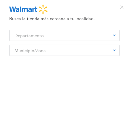
Busca la tienda más cercana a tu localidad.
¿Qué estás buscando?
Departamento
TÉRMINOS MÁS BUSCADOS
Selecciona tu tienda
1
.
dove uv
Municipio/Zona
Artículos para el hogar
Accesorios para cocina
2
.
herbal essences
Herméticos y Refractarios
Recipiente Rect Kitchen Pro De 850Ml
3
.
ego
4
.
serums corporales dove
5
.
gillette venus
6
.
dove
:
7441033503480
7
.
pañales
Recipiente Rect Kitchen Pro De 850Ml
8
.
aceite
Comentarios
9
.
goodyear