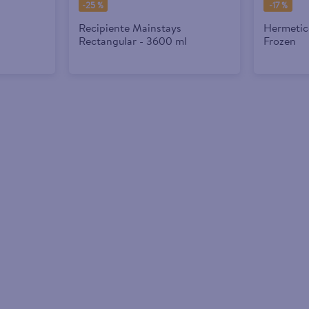
-
25 %
-
17 %
Recipiente Mainstays
Hermetico
Rectangular - 3600 ml
Frozen