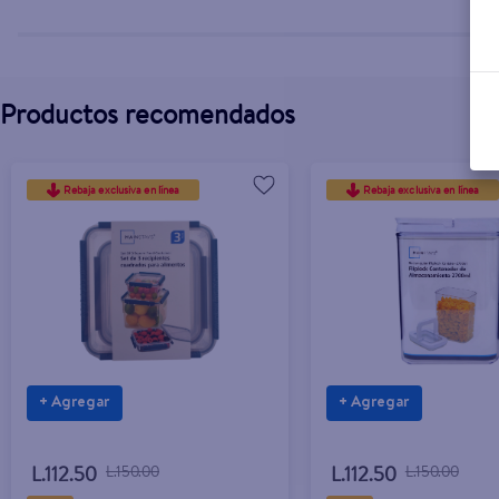
Productos recomendados
Rebaja exclusiva en línea
Rebaja exclusiva en línea
+ Agregar
+ Agregar
L.112.50
L.150.00
L.112.50
L.150.00