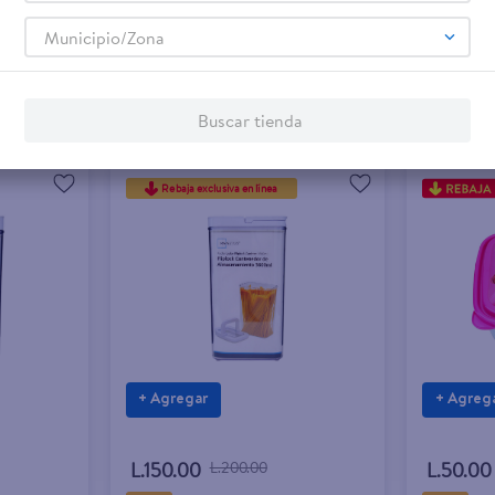
Municipio/Zona
Buscar tienda
Rebaja exclusiva en línea
+ Agregar
+ Agreg
L.150.00
L.200.00
L.50.00