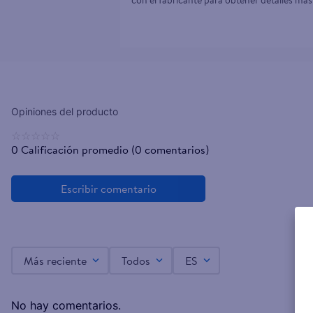
con el fabricante para obtener detalles más
☆
☆
☆
☆
☆
0 Calificación promedio
(0 comentarios)
Más reciente
Todos
ES
No hay comentarios.