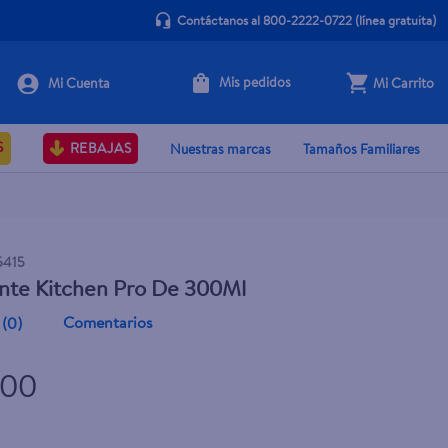
Contáctanos al 800-2222-0722
(línea gratuita)
Mis pedidos
Mi Carrito
+ Agregar
S
REBAJAS
Nuestras marcas
Tamaños Familiares
5415
ente Kitchen Pro De 300Ml
Comentarios
(
0
)
.00