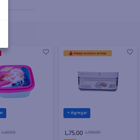
Rebaja exclusiva en línea
ar
+ Agregar
L.60.50
L.75.00
L.100.00