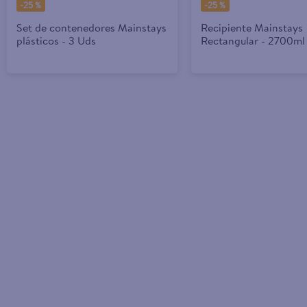
-
25 %
-
25 %
Set de contenedores Mainstays
Recipiente Mainstays
plásticos - 3 Uds
Rectangular - 2700ml