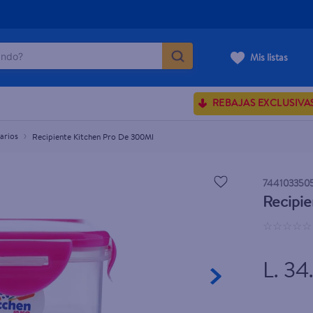
do?
Mis listas
ÁS BUSCADOS
REBAJAS EXCLUSIVA
sences
arios
Recipiente Kitchen Pro De 300Ml
rporales dove
744103350
Recipi
enus
☆
☆
☆
☆
☆
L. 34