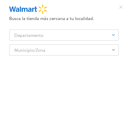
Busca la tienda más cercana a tu localidad.
¿Qué estás buscando?
Departamento
TÉRMINOS MÁS BUSCADOS
Selecciona tu tienda
1
.
crema dove serum
Municipio/Zona
2
.
herbal essences
3
.
dove uv
4
.
ego
5
.
serums corporales dove
6
.
gillette venus
7
.
dove
8
.
goodyear
9
.
pañales