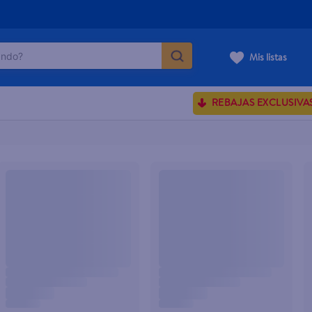
do?
Mis listas
ÁS BUSCADOS
REBAJAS EXCLUSIVA
ve serum
sences
enus
rporales dove