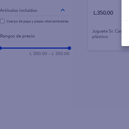
Artículos incluidos
L.350.00
Cuerpo de papa y piezas intercambiables
Juguete Sr. Cara 
Rangos de precio
plástico
–
L 350.00
L 350.00