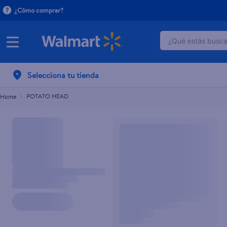
¿Cómo comprar?
¿Qué estás buscan
TÉRMINOS M
Selecciona tu tienda
1
.
crema do
2
.
herbal es
POTATO HEAD
3
.
dove uv
4
.
ego
5
.
gillette v
6
.
serums co
7
.
dove
8
.
pañales
9
.
aceite