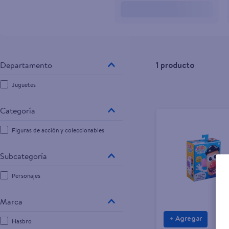
10
.
goodyear
1
producto
Juguetes
Figuras de acción y coleccionables
Personajes
Marca
+ Agregar
Hasbro