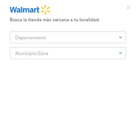
Busca la tienda más cercana a tu localidad.
¿Qué estás buscando?
Departamento
TÉRMINOS MÁS BUSCADOS
Selecciona tu tienda
1
.
crema dove serum
Municipio/Zona
POST
2
.
herbal essences
3
.
dove uv
4
.
ego
5
.
serums corporales dove
6
.
gillette venus
7
.
dove
8
.
goodyear
9
.
pañales