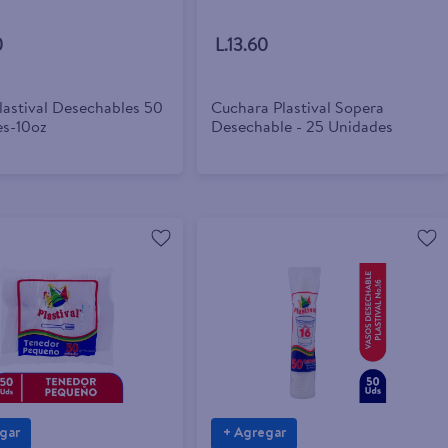
0
L.13.60
lastival Desechables 50
Cuchara Plastival Sopera
s-10oz
Desechable - 25 Unidades
gar
+ Agregar