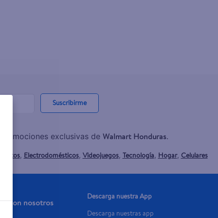
Suscribirme
Walmart Honduras
y promociones exclusivas de
.
mentos
Electrodomésticos
Videojuegos
Tecnología
Hogar
Celulares
,
,
,
,
,
Descarga nuestra App
aja con nosotros
Descarga nuestras app