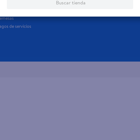
jeta de regalo
Buscar tienda
Tarjeta de Crédito
Aplic
os servicios:
Remesas
agos de servicios