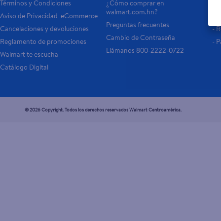
Términos y Condiciones
¿Cómo comprar en 
Tar
walmart.com.hn?
Aviso de Privacidad  eCommerce 
Otr
Preguntas frecuentes
Cancelaciones y devoluciones
- 
Cambio de Contraseña
Reglamento de promociones
- P
Llámanos 800-2222-0722
Walmart te escucha
Catálogo Digital
© 2026 Copyright. Todos los derechos reservados Walmart Centroamérica.