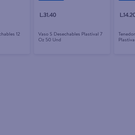
L.31.40
L.14.2
chables 12
Vaso S Desechables Plastival 7
Tenedo
Oz 50 Und
Plastiv