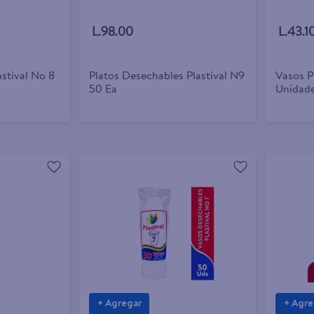
L.98.00
L.43.1
stival No 8
Platos Desechables Plastival N9
Vasos P
50 Ea
Unidade
+ Agregar
+ Agre