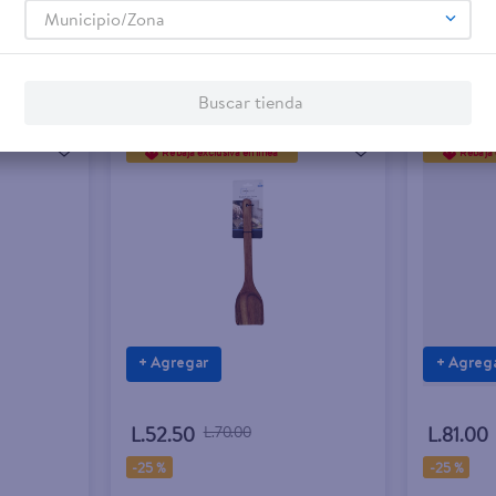
Municipio/Zona
Buscar tienda
Rebaja exclusiva en línea
Rebaja 
+ Agregar
+ Agreg
L.52.50
L.70.00
L.81.00
-
25 %
-
25 %