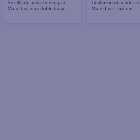
Botella de aceite y vinagre
Cucharón de madera d
Mainstays con doble boca -
Mainstays - 6.3 cm
363 ml / 68 ml