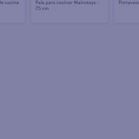
e cocina
Pala para cocinar Mainstays -
Portavaso
7.5 cm