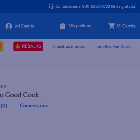
Contáctanos al 800-2222-0722
(línea gratuita)
Mis pedidos
Mi Carrito
Agotado
S
REBAJAS
Nuestras marcas
Tamaños Familiares
019
do Good Cook
Comentarios
(
0
)