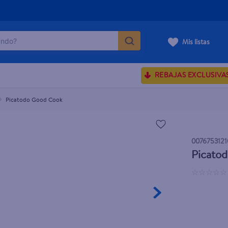
do?
Mis listas
ÁS BUSCADOS
REBAJAS EXCLUSIVA
sences
Picatodo Good Cook
rporales dove
0076753121
enus
Picato
☆
☆
☆
☆
☆