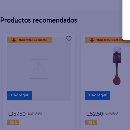
Productos recomendados
Rebaja exclusiva en línea
Rebaja exclusiva en línea
+ Agregar
+ Agregar
L.157.50
L.210.00
L.52.50
L.70.00
-
25 %
-
25 %