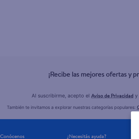
6
.
serums co
7
.
dove
8
.
pañales
9
.
aceite
10
.
goodyear
¡Recibe las mejores ofertas y 
Aviso de Privacidad
Al suscribirme, acepto el
y
C
También te invitamos a explorar nuestras categorías populares:
Conócenos
¿Necesitás ayuda?
Se