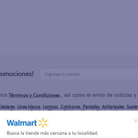
rporales dove
promociones!
Términos y Condiciones
 los
, así como el envío de noticias 
elulares
Línea blanca
Laptops
Colchones
Pantallas
Antigripales
Suple
,
,
,
,
,
,
Samsung
Celulares iPhone
Celulares Xiaomi
Celulares Honor
,
,
,
.
Busca la tienda más cercana a tu localidad.
rvicios
Financiamiento
Trab