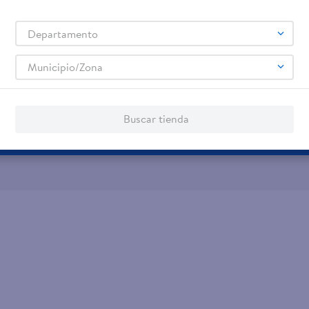
jeta de regalo
Tarjeta de Crédito
Aplic
Departamento
os servicios:
Remesas
Municipio/Zona
agos de servicios
Buscar tienda