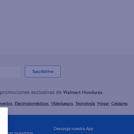
Suscribirme
Walmart Honduras
y promociones exclusivas de
.
mentos
Electrodomésticos
Videojuegos
Tecnología
Hogar
Celulares
,
,
,
,
,
Descarga nuestra App
aja con nosotros