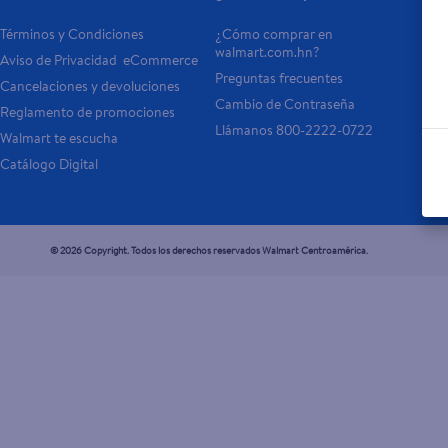
Términos y Condiciones
¿Cómo comprar en 
Tar
walmart.com.hn?
Aviso de Privacidad  eCommerce 
Otr
Preguntas frecuentes
Cancelaciones y devoluciones
- 
Cambio de Contraseña
Reglamento de promociones
- P
Llámanos 800-2222-0722
Walmart te escucha
Catálogo Digital
© 2026 Copyright. Todos los derechos reservados Walmart Centroamérica.