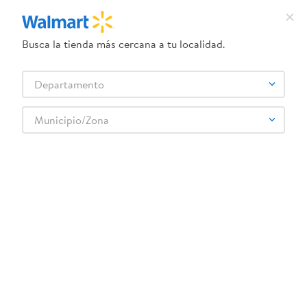
Busca la tienda más cercana a tu localidad.
¿Qué estás buscando?
Departamento
TÉRMINOS MÁS BUSCADOS
Selecciona tu tienda
1
.
dove uv
Municipio/Zona
Ropa y Zapatería
Hombre
Ropa para Hombre
2
.
herbal essences
Pant Tech Muk Luks Cab
3
.
ego
4
.
serums corporales dove
5
.
gillette venus
6
.
dove
:
8404070620922
7
.
pañales
Pant Tech Muk Luks Cab
8
.
aceite
Comentarios
9
.
goodyear