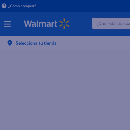
¿Cómo comprar?
¿Qué estás buscan
TÉRMINOS M
Selecciona tu tienda
1
.
crema do
2
.
herbal es
3
.
dove uv
4
.
ego
5
.
serums co
6
.
gillette v
7
.
dove
8
.
goodyear
9
.
pañales