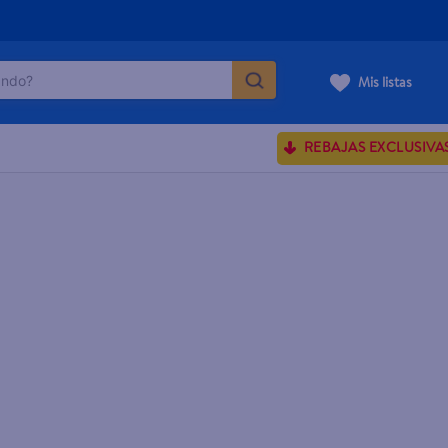
do?
Mis listas
ÁS BUSCADOS
REBAJAS EXCLUSIVA
ve serum
sences
rporales dove
enus